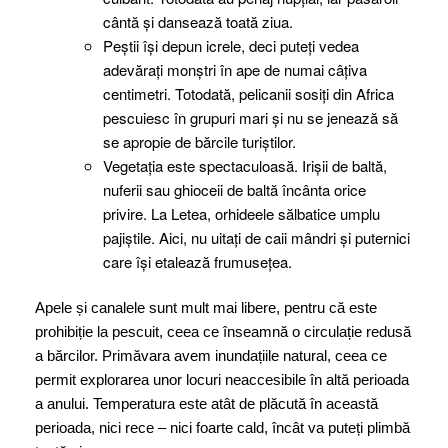
cântă și dansează toată ziua.
Peștii își depun icrele, deci puteți vedea
adevărați monștri în ape de numai câțiva
centimetri. Totodată, pelicanii sosiți din Africa
pescuiesc în grupuri mari și nu se jenează să
se apropie de bărcile turiștilor.
Vegetația este spectaculoasă. Irișii de baltă,
nuferii sau ghioceii de baltă încânta orice
privire. La Letea, orhideele sălbatice umplu
pajiștile. Aici, nu uitați de caii mândri și puternici
care își etalează frumusețea.
Apele și canalele sunt mult mai libere, pentru că este
prohibiție la pescuit, ceea ce înseamnă o circulație redusă
a bărcilor. Primăvara avem inundațiile natural, ceea ce
permit explorarea unor locuri neaccesibile în altă perioada
a anului. Temperatura este atât de plăcută în această
perioada, nici rece – nici foarte cald, încât va puteți plimbă