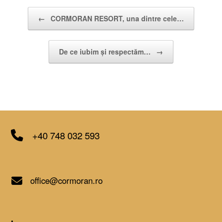
Post navigation
←
CORMORAN RESORT, una dintre cele…
De ce iubim și respectăm…
→
+40 748 032 593
office@cormoran.ro