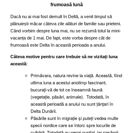
frumoasă lună
Dacă nu ai mai fost demult în Deltă, a venit timpul să
plănuiești măcar câteva zile alături de familie sau prieteni.
Când vorbim despre luna mai, nu se rezumă totul la mini-
vacanța de 1 mai. De fapt, este vorba despre cât de
frumoasă este Delta în această perioada a anului.
Câteva motive pentru care trebuie să ne vizitați luna
această:
Primăvara, natura revine la viață. Această, fiind
ultima luna a acestui anotimp fascinant,
bucurați-vă de tot ce înseamnă faună
(vegetație, păsări, animale). Totodată, în
această perioadă a anului nu sunt țânțari în
Delta Dunării.
Păsările sunt în migrație și puteți vedea multe
specii nordice care se întorc spre locurile de
cuibărit. Totodată au penaj nupțial, iar pasăroii