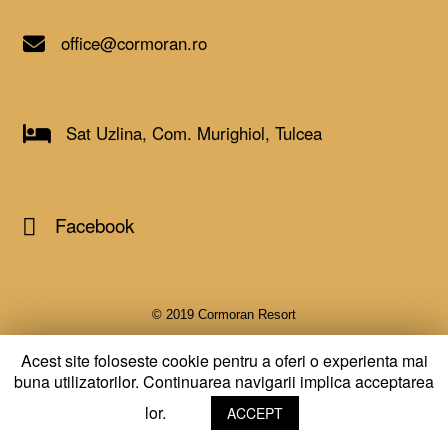
office@cormoran.ro
Sat Uzlina, Com. Murighiol, Tulcea
Facebook
© 2019 Cormoran Resort
Acest site foloseste cookie pentru a oferi o experienta mai
buna utilizatorilor. Continuarea navigarii implica acceptarea
A
SiteOrigin
Theme
lor.
ACCEPT